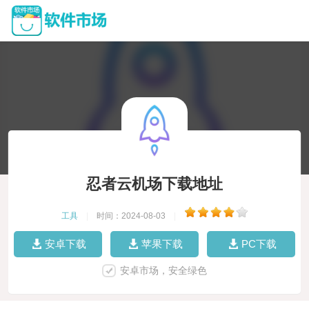
忍者云机场下载地址
工具
|
时间：2024-08-03
|
安卓下载
苹果下载
PC下载
安卓市场，安全绿色