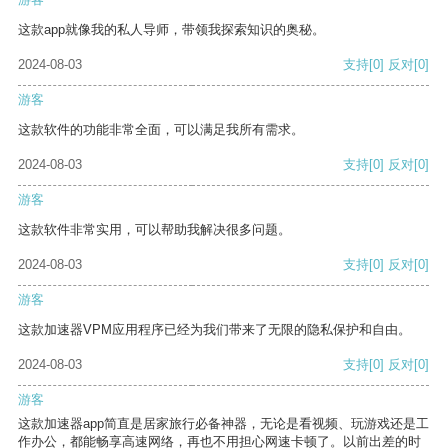
这款app就像我的私人导师，带领我探索知识的奥秘。
2024-08-03
支持
[0]
反对
[0]
游客
这款软件的功能非常全面，可以满足我所有需求。
2024-08-03
支持
[0]
反对
[0]
游客
这款软件非常实用，可以帮助我解决很多问题。
2024-08-03
支持
[0]
反对
[0]
游客
这款加速器VPM应用程序已经为我们带来了无限的隐私保护和自由。
2024-08-03
支持
[0]
反对
[0]
游客
这款加速器app简直是居家旅行必备神器，无论是看视频、玩游戏还是工
作办公，都能畅享高速网络，再也不用担心网速卡顿了。以前出差的时