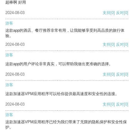
超棒啊 好用
2024-08-03
支持
[0]
反对
[0]
游客
这款app的酒店、餐厅推荐非常有用，让我能够享受到高品质的旅行体
验。
2024-08-03
支持
[0]
反对
[0]
游客
这款app的用户评论非常真实，可以帮助我做出更准确的选择。
2024-08-03
支持
[0]
反对
[0]
游客
这款加速器VPM应用程序可以给你提供最高速度和安全性的连接。
2024-08-03
支持
[0]
反对
[0]
游客
这款加速器VPM应用程序已经为我们带来了无限的隐私保护和安全性保
护。